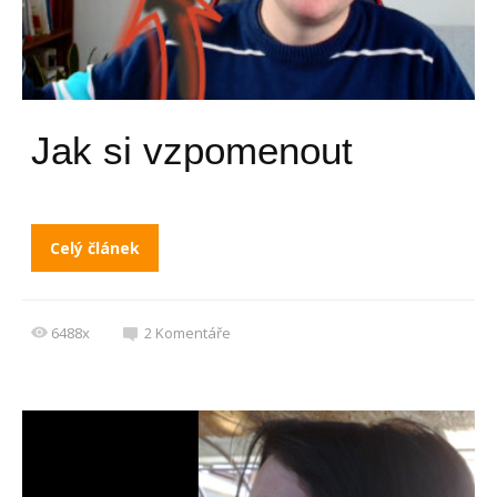
Jak si vzpomenout
Celý článek
6488x
2
Komentáře