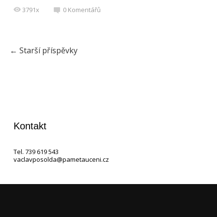
3791x
0
Komentářů
←
Starší příspěvky
Kontakt
Tel. 739 619 543
vaclavposolda@pametauceni.cz