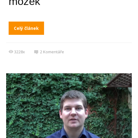
mozek
Celý článek
3228x
2
Komentáře