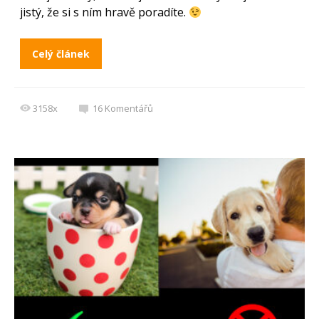
jistý, že si s ním hravě poradíte.
Celý článek
3158x
16
Komentářů