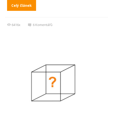
Celý článek
6416x
6
Komentářů