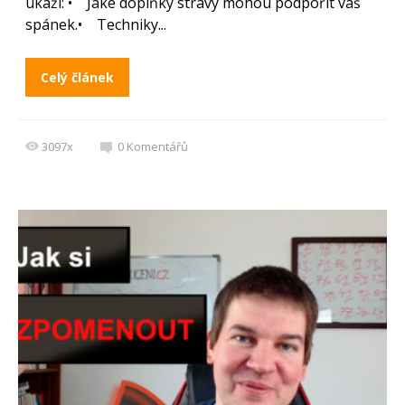
ukáži: • Jaké doplňky stravy mohou podpořit váš
spánek.• Techniky...
Celý článek
3097x
0
Komentářů