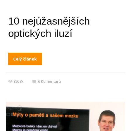
10 nejúžasnějších
optických iluzí
Celý článek
8958x
6
Komentářů