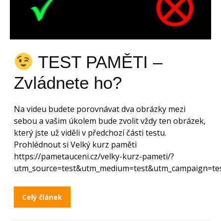
TEST PAMĚTI –
Zvládnete ho?
Na videu budete porovnávat dva obrázky mezi
sebou a vašim úkolem bude zvolit vždy ten obrázek,
který jste už viděli v předchozí části testu.
Prohlédnout si Velký kurz paměti
https://pametauceni.cz/velky-kurz-pameti/?
utm_source=test&utm_medium=test&utm_campaign=te
Celý článek