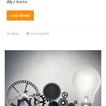
díly z kurzu.
Celý článek
5806x
0
Komentářů