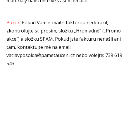
materiály naleznete ve Vašem emailu.
Pozor!
Pokud Vám e-mail s fakturou nedorazil,
zkontrolujte si, prosím, složku „Hromadné“ („Promo
akce“) a složku SPAM. Pokud jste fakturu nenašli ani
tam, kontaktujte mě na email:
vaclavposolda@pametauceni.cz nebo volejte: 739 619
543 .