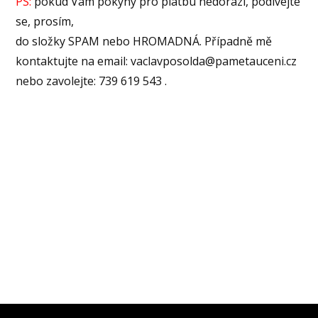
PS:
pokud Vám pokyny pro platbu nedorazí, podívejte
se, prosím,
do složky SPAM nebo HROMADNÁ. Případně mě
kontaktujte na email: vaclavposolda@pametauceni.cz
nebo zavolejte: 739 619 543 .