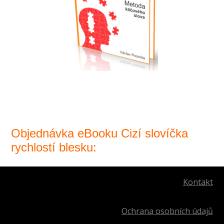
Objednávka eBooku Cizí slovíčka
rychlostí blesku:
Kontakt
Ochrana osobních údajů