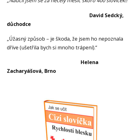
„Naučil jsem se za necelý měsíc skoro 400 slovíček!!“
David Sedcký,
důchodce
„Úžasný způsob – je škoda, že jsem ho nepoznala
dříve (ušetřila bych si mnoho trápení).“
Helena
Zacharyášová, Brno