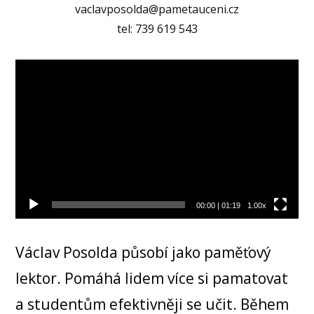
vaclavposolda@pametauceni.cz
tel: 739 619 543
Video
přehrávač
00:00
|
01:19
1.00x
Václav Posolda působí jako paměťový
lektor. Pomáhá lidem více si pamatovat
a studentům efektivněji se učit. Během