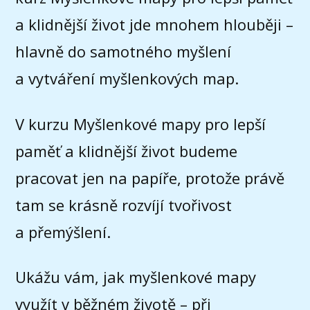
a klidnější život jde mnohem hlouběji –
hlavně do samotného myšlení
a vytváření myšlenkových map.
V kurzu Myšlenkové mapy pro lepší
paměť a klidnější život budeme
pracovat jen na papíře, protože právě
tam se krásně rozvíjí tvořivost
a přemýšlení.
Ukážu vám, jak myšlenkové mapy
využít v běžném životě – při