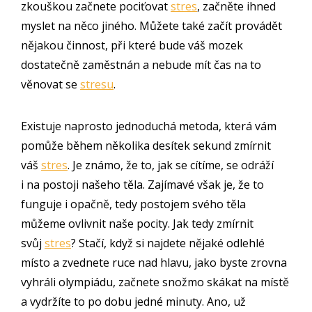
zkouškou začnete pociťovat
stres
, začněte ihned
myslet na něco jiného. Můžete také začít provádět
nějakou činnost, při které bude váš mozek
dostatečně zaměstnán a nebude mít čas na to
věnovat se
stresu
.
Existuje naprosto jednoduchá metoda, která vám
pomůže během několika desítek sekund zmírnit
váš
stres
. Je známo, že to, jak se cítíme, se odráží
i na postoji našeho těla. Zajímavé však je, že to
funguje i opačně, tedy postojem svého těla
můžeme ovlivnit naše pocity. Jak tedy zmírnit
svůj
stres
? Stačí, když si najdete nějaké odlehlé
místo a zvednete ruce nad hlavu, jako byste zrovna
vyhráli olympiádu, začnete snožmo skákat na místě
a vydržíte to po dobu jedné minuty. Ano, už