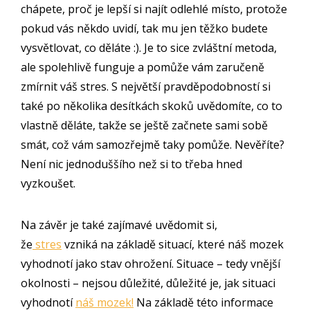
chápete, proč je lepší si najít odlehlé místo, protože
pokud vás někdo uvidí, tak mu jen těžko budete
vysvětlovat, co děláte :). Je to sice zvláštní metoda,
ale spolehlivě funguje a pomůže vám zaručeně
zmírnit váš stres. S největší pravděpodobností si
také po několika desítkách skoků uvědomíte, co to
vlastně děláte, takže se ještě začnete sami sobě
smát, což vám samozřejmě taky pomůže. Nevěříte?
Není nic jednoduššího než si to třeba hned
vyzkoušet.
Na závěr je také zajímavé uvědomit si,
že
stres
vzniká na základě situací, které náš mozek
vyhodnotí jako stav ohrožení. Situace – tedy vnější
okolnosti – nejsou důležité, důležité je, jak situaci
vyhodnotí
náš mozek!
Na základě této informace