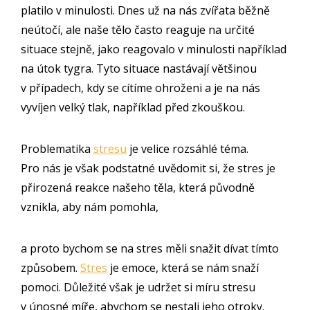
platilo v minulosti. Dnes už na nás zvířata běžně
neútočí, ale naše tělo často reaguje na určité
situace stejně, jako reagovalo v minulosti například
na útok tygra. Tyto situace nastávají většinou
v případech, kdy se cítíme ohroženi a je na nás
vyvíjen velký tlak, například před zkouškou.
Problematika
stresu
je velice rozsáhlé téma.
Pro nás je však podstatné uvědomit si, že stres je
přirozená reakce našeho těla, která původně
vznikla, aby nám pomohla,
a proto bychom se na stres měli snažit dívat tímto
způsobem.
Stres
je emoce, která se nám snaží
pomoci. Důležité však je udržet si míru stresu
v únosné míře, abychom se nestali jeho otroky.