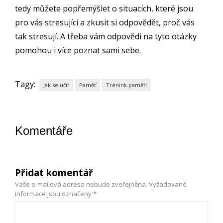
tedy můžete popřemýšlet o situacích, které jsou
pro vás stresující a zkusit si odpovědět, proč vás
tak stresují. A třeba vám odpovědi na tyto otázky
pomohou i více poznat sami sebe.
Tagy:
Jak se učit
Paměť
Trénink paměti
Komentáře
Přidat komentář
Vaše e-mailová adresa nebude zveřejněna.
Vyžadované
informace jsou označeny
*