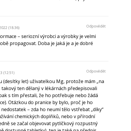
Odpovědět
2022 (18:36)
formace – seriozní výrobci a výrobky je velmi
obě propagovat. Doba je jaká je a je dobré
Odpovědět
3 (12:51)
(desítky let) uživatelkou Mg, protože mám „na
a takový ten dělaný v lékárnách předepisovali
pak s tím přestali, že ho potřebuje nebo žádá
itace). Otázkou do pranice by bylo, proč je ho
ší nedostatek – zda ho neumí tělo vstřebat „díky“
ívání chemických doplňků, nebo v přírodní
ledně se začal objevovat pytlíčkový rozpustný
ně dostupné tabletky), ten je také na předpis