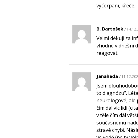
vyčerpání, křeče.
B. Bartošek
14.12.
Velmi děkuji za in
vhodné v dnešní d
reagovat.
Janaheda
11.12.202
Jsem dlouhodobou 
to diagnózu“. Lét
neurologové, ale 
čím dál víc lidí (c
v těle čím dál vět
současnému naduž
stravě chybí. Nás
ve vodě (ne ty vol