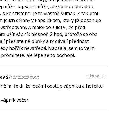
jej může napsat – může, ale splnou úhradou.
s konzistencí, je to vlastně šumák. Z fakultní
 jejich dělaný v kapsličkách, který již obsahuje
vstřebávání. A málokdo z lidí ví, že před
 užít vápník alespoň 2 hod, protože se oba
jí přes stejné buňky a ty dávají přednost
tedy hořčík nevstřebá. Napsala jsem to velmi
i prominete, ale lépe se to pochopí.
Odpovědět
řová
12.12.2023 (9:07)
rně mi řekli, že ideální odstup vápníku a hořčíku
 vápník večer.