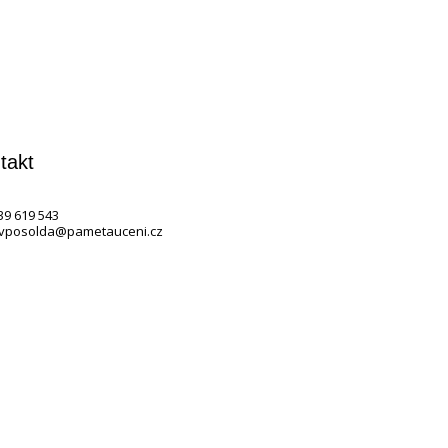
takt
739 619 543
avposolda@pametauceni.cz