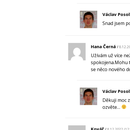
Václav Poso
Snad jsem 
Hana Černá
8.12.2
Užívám už více ne
spokojena.Mohu ta
se něco nového d
Václav Poso
Děkuji moc z
ozvěte…
Kovář
8.12.2022 (12