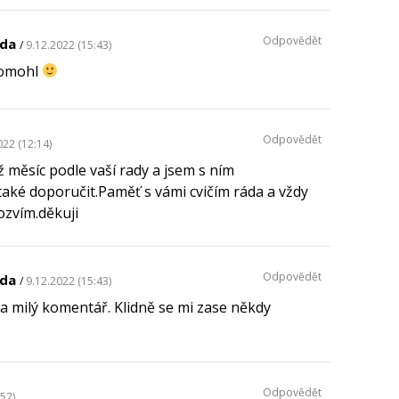
Odpovědět
lda
9.12.2022 (15:43)
pomohl
Odpovědět
022 (12:14)
ž měsíc podle vaší rady a jsem s ním
ké doporučit.Paměť s vámi cvičím ráda a vždy
ozvím.děkuji
Odpovědět
lda
9.12.2022 (15:43)
a milý komentář. Klidně se mi zase někdy
Odpovědět
:52)