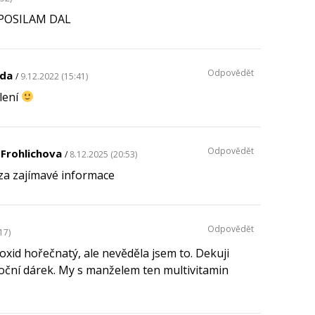
 POSILAM DAL
Odpovědět
lda
9.12.2022 (15:41)
ílení
Odpovědět
 Frohlichova
8.12.2025 (20:53)
za zajímavé informace
Odpovědět
17)
xid hořečnatý, ale nevěděla jsem to. Dekuji
oční dárek. My s manželem ten multivitamin