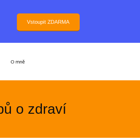
Vstoupit ZDARMA
O mně
pů o zdraví