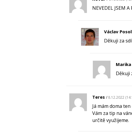
NEVEDEL JSEM A
Václav Poso
Děkuji za sd
Marika
Děkuji 
Teres
8.12.2022 (14:
Já mám doma ten o
Vám za tip na ván
určitě využijeme.