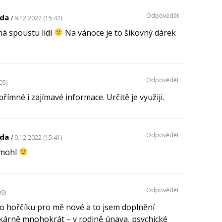
Odpovědět
lda
9.12.2022 (15:42)
á spoustu lidí
Na vánoce je to šikovný dárek
Odpovědět
05)
římné i zajímavé informace. Určitě je využiji.
Odpovědět
lda
9.12.2022 (15:41)
omohl
Odpovědět
09)
 o hořčíku pro mě nové a to jsem doplnění
lékárně mnohokrát – v rodině únava, psychické