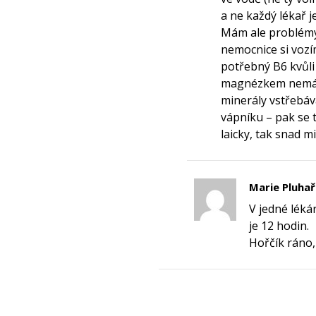
a ne každý lékař 
Mám ale problémy 
nemocnice si vozím
potřebný B6 kvůli 
magnézkem nemáte
minerály vstřebáva
vápníku – pak se 
laicky, tak snad m
Marie Pluha
V jedné léká
je 12 hodin.
Hořčík ráno,