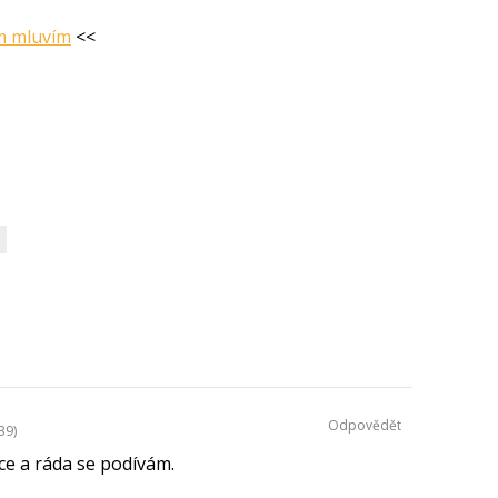
ém mluvím
<<
Odpovědět
39)
ce a ráda se podívám.