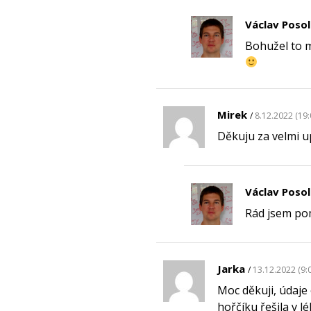
Václav Poso
Bohužel to m
Mirek
8.12.2022 (19:
Děkuju za velmi up
Václav Poso
Rád jsem p
Jarka
13.12.2022 (9:
Moc děkuji, údaje
hořčíku řešila v 