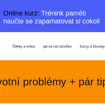
Online kurz:
Trénink paměti
naučte se zapamatovat si cokoli
Články a videa
Jak na cizí slovíčka
Kurzy a Ebooky
otní problémy + pár ti