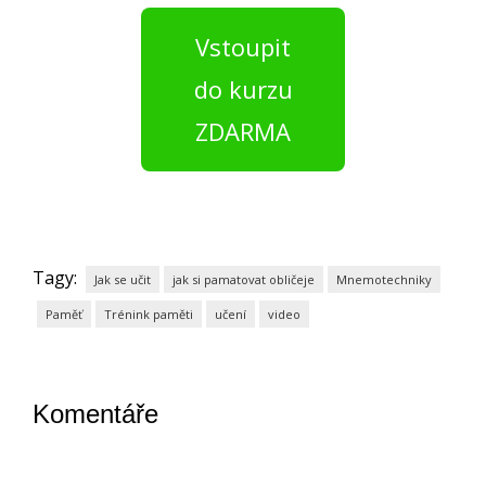
Vstoupit
do kurzu
ZDARMA
Tagy:
Jak se učit
jak si pamatovat obličeje
Mnemotechniky
Paměť
Trénink paměti
učení
video
Komentáře