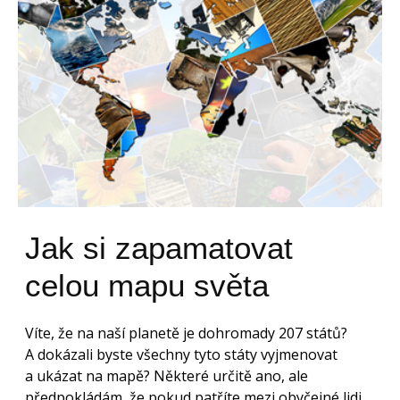
Jak si zapamatovat
celou mapu světa
Víte, že na naší planetě je dohromady 207 států?
A dokázali byste všechny tyto státy vyjmenovat
a ukázat na mapě? Některé určitě ano, ale
předpokládám, že pokud patříte mezi obyčejné lidi,