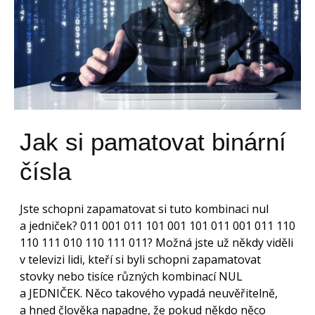
Jak si pamatovat binární
čísla
Jste schopni zapamatovat si tuto kombinaci nul
a jedniček? 011 001 011 101 001 101 011 001 011 110
110 111 010 110 111 011? Možná jste už někdy viděli
v televizi lidi, kteří si byli schopni zapamatovat
stovky nebo tisíce různých kombinací NUL
a JEDNIČEK. Něco takového vypadá neuvěřitelně,
a hned člověka napadne, že pokud někdo něco