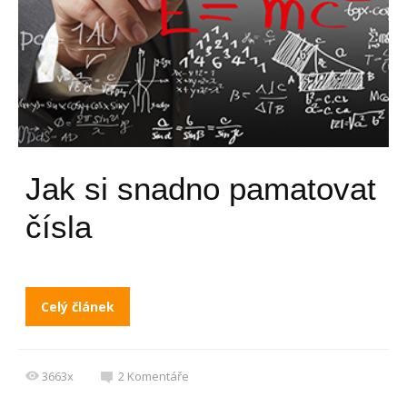
Jak si snadno pamatovat
čísla
Celý článek
3663x
2
Komentáře