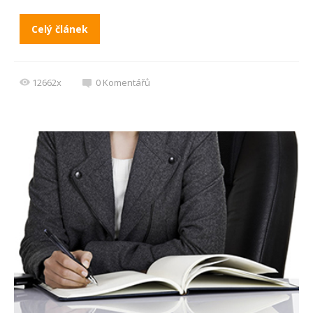
Celý článek
12662x
0
Komentářů