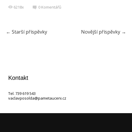
6218x
0
Komentářů
←
Starší příspěvky
Novější příspěvky
→
Kontakt
Tel. 739 619 543
vaclavposolda@pametauceni.cz