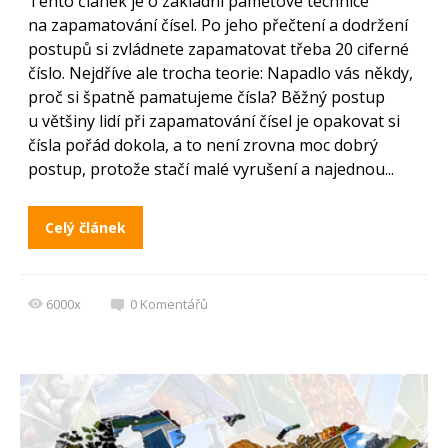
Tento článek je o základní paměťové technice
na zapamatování čísel. Po jeho přečtení a dodržení
postupů si zvládnete zapamatovat třeba 20 ciferné
číslo. Nejdříve ale trocha teorie: Napadlo vás někdy,
proč si špatně pamatujeme čísla? Běžný postup
u většiny lidí při zapamatování čísel je opakovat si
čísla pořád dokola, a to není zrovna moc dobrý
postup, protože stačí malé vyrušení a najednou...
Celý článek
6000x
0
Komentářů