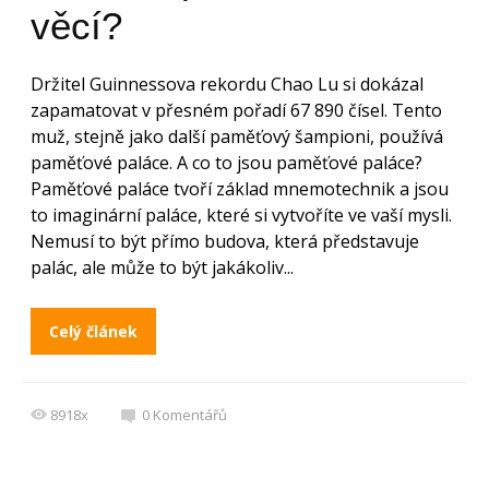
věcí?
Držitel Guinnessova rekordu Chao Lu si dokázal
zapamatovat v přesném pořadí 67 890 čísel. Tento
muž, stejně jako další paměťový šampioni, používá
paměťové paláce. A co to jsou paměťové paláce?
Paměťové paláce tvoří základ mnemotechnik a jsou
to imaginární paláce, které si vytvoříte ve vaší mysli.
Nemusí to být přímo budova, která představuje
palác, ale může to být jakákoliv...
Celý článek
8918x
0
Komentářů