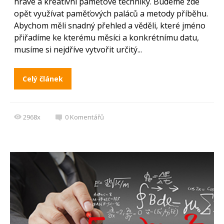
hravé a kreativní paměťové techniky. Budeme zde
opět využívat paměťových paláců a metody příběhu.
Abychom měli snadný přehled a věděli, které jméno
přiřadíme ke kterému měsíci a konkrétnímu datu,
musíme si nejdříve vytvořit určitý...
Celý článek
2968x
0
Komentářů