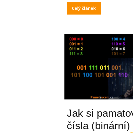
Celý článek
Jak si pamato
čísla (binární