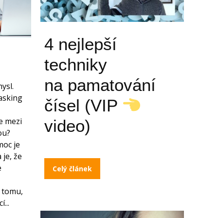
4 nejlepší
techniky
na pamatování
ysl.
tasking
čísel (VIP
e mezi
video)
nou?
moc je
 je, že
e
Celý článek
 tomu,
...