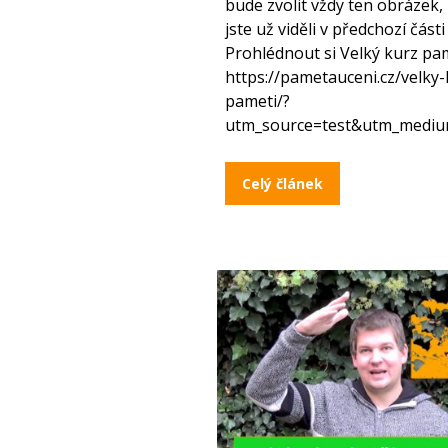
bude zvolit vždy ten obrázek,
jste už viděli v předchozí části
Prohlédnout si Velký kurz pa
https://pametauceni.cz/velky-
pameti/?
utm_source=test&utm_mediu
Celý článek