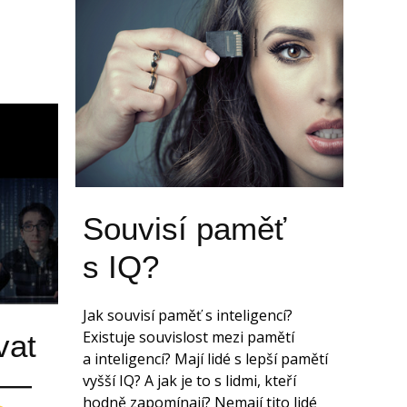
Souvisí paměť
s IQ?
Jak souvisí paměť s inteligencí?
Existuje souvislost mezi pamětí
vat
a inteligencí? Mají lidé s lepší pamětí
) —
vyšší IQ? A jak je to s lidmi, kteří
hodně zapomínají? Nemají tito lidé