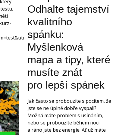
 který
Odhalte tajemství
 testu.
měti
kvalitního
kurz-
spánku:
m=test&utm_campaign=testweb
Myšlenková
mapa a tipy, které
musíte znát
pro lepší spánek
Jak často se probouzíte s pocitem, že
jste se ne úplně dobře vyspali?
Možná máte problém s usínáním,
nebo se probouzíte během noci
a ráno jste bez energie. Ať už máte