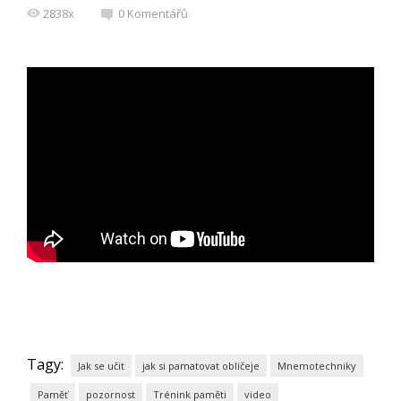
2838x
0 Komentářů
Tagy:
Jak se učit
jak si pamatovat obličeje
Mnemotechniky
Paměť
pozornost
Trénink paměti
video