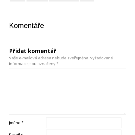
Komentáře
Přidat komentář
Vaše e-mailová adresa nebude zveřejněna.
Vyžadované
informace jsou označeny
*
Jméno
*
E-mail
*